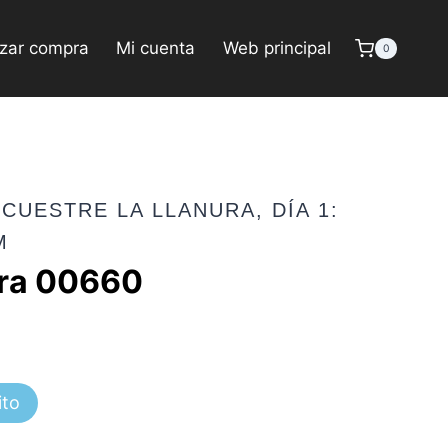
izar compra
Mi cuenta
Web principal
0
CUESTRE LA LLANURA, DÍA 1:
M
ura 00660
ito