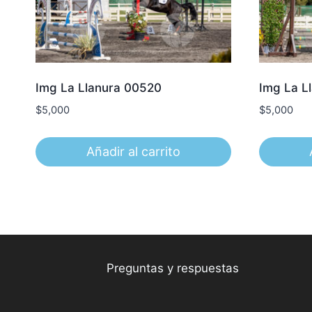
Img La Llanura 00520
Img La L
$
5,000
$
5,000
Añadir al carrito
Preguntas y respuestas