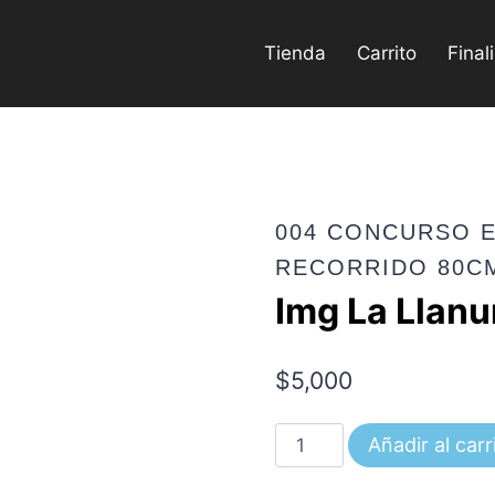
Tienda
Carrito
Final
004 CONCURSO E
RECORRIDO 80C
Img La Llan
$
5,000
Img
Añadir al carr
La