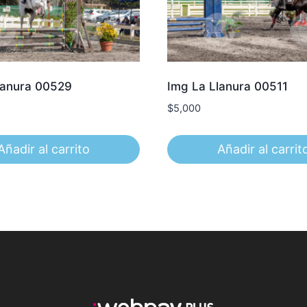
lanura 00529
Img La Llanura 00511
$
5,000
Añadir al carrito
Añadir al carrit