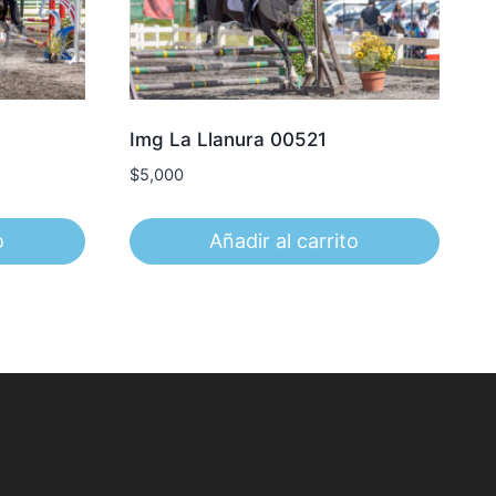
Img La Llanura 00521
$
5,000
o
Añadir al carrito