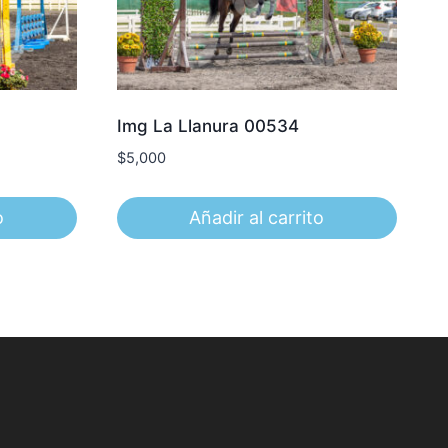
Img La Llanura 00534
$
5,000
o
Añadir al carrito