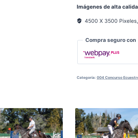
Llanura
Imágenes de alta calid
00521
cantidad
4500 X 3500 Pixeles
Compra seguro con
Categoría:
004 Concurso Ecuestre