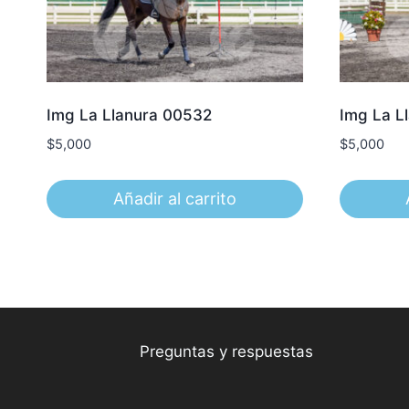
Img La Llanura 00532
Img La L
$
5,000
$
5,000
Añadir al carrito
Preguntas y respuestas