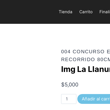
Tienda
Carrito
Final
004 CONCURSO E
RECORRIDO 80C
Img La Llan
$
5,000
Img
Añadir al carr
La