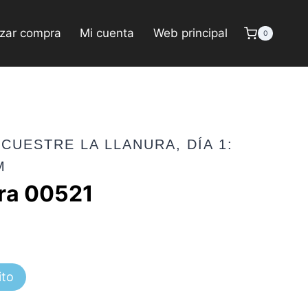
izar compra
Mi cuenta
Web principal
0
CUESTRE LA LLANURA, DÍA 1:
M
ura 00521
ito