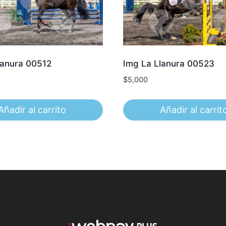
lanura 00512
Img La Llanura 00523
$
5,000
Añadir al carrito
Añadir al carrit