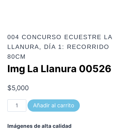
004 CONCURSO ECUESTRE LA
LLANURA, DÍA 1: RECORRIDO
80CM
Img La Llanura 00526
$
5,000
Img
Añadir al carrito
La
Llanura
Imágenes de alta calidad
00526
cantidad