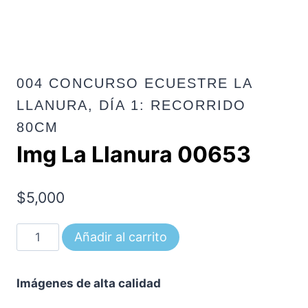
004 CONCURSO ECUESTRE LA
LLANURA, DÍA 1: RECORRIDO
80CM
Img La Llanura 00653
$
5,000
Img
Añadir al carrito
La
Llanura
Imágenes de alta calidad
00653
cantidad