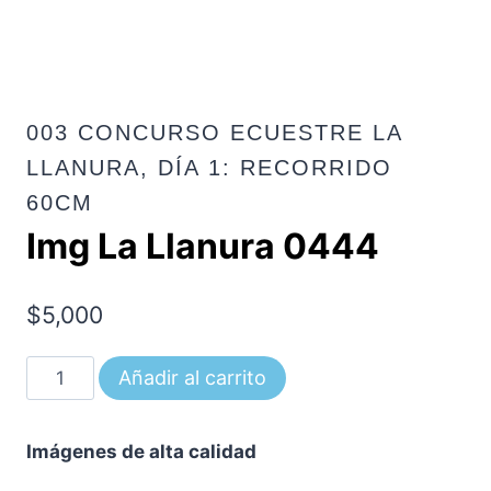
003 CONCURSO ECUESTRE LA
LLANURA, DÍA 1: RECORRIDO
60CM
Img La Llanura 0444
$
5,000
Img
Añadir al carrito
La
Llanura
Imágenes de alta calidad
0444
cantidad