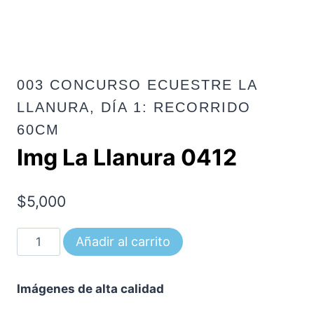
003 CONCURSO ECUESTRE LA
LLANURA, DÍA 1: RECORRIDO
60CM
Img La Llanura 0412
$
5,000
Img
Añadir al carrito
La
Llanura
Imágenes de alta calidad
0412
cantidad