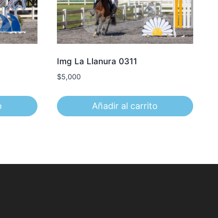
Img La Llanura 0311
$
5,000
o
Añadir al carrito