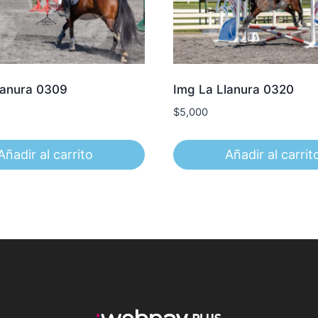
lanura 0309
Img La Llanura 0320
$
5,000
Añadir al carrito
Añadir al carrit