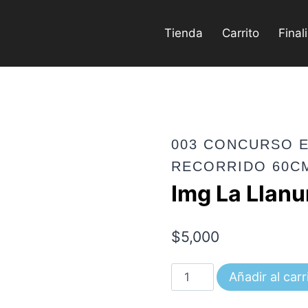
Tienda
Carrito
Final
003 CONCURSO E
RECORRIDO 60C
Img La Llanu
$
5,000
Img
Añadir al carr
La