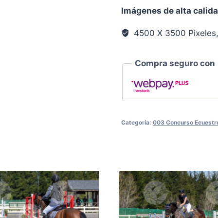
Llanura
Imágenes de alta calid
0391
cantidad
4500 X 3500 Pixeles
Compra seguro con
Categoría:
003 Concurso Ecuestre