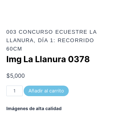
003 CONCURSO ECUESTRE LA
LLANURA, DÍA 1: RECORRIDO
60CM
Img La Llanura 0378
$
5,000
Img
Añadir al carrito
La
Llanura
Imágenes de alta calidad
0378
cantidad