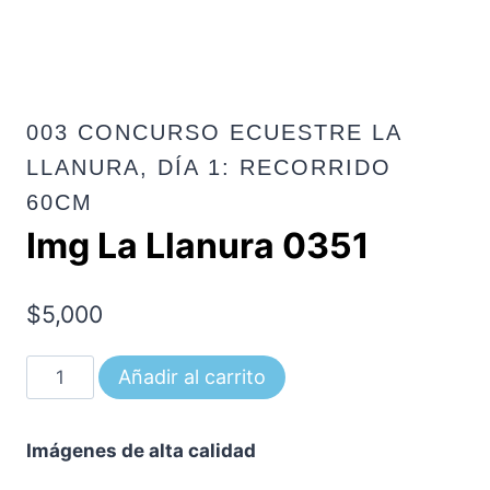
003 CONCURSO ECUESTRE LA
LLANURA, DÍA 1: RECORRIDO
60CM
Img La Llanura 0351
$
5,000
Img
Añadir al carrito
La
Llanura
Imágenes de alta calidad
0351
cantidad