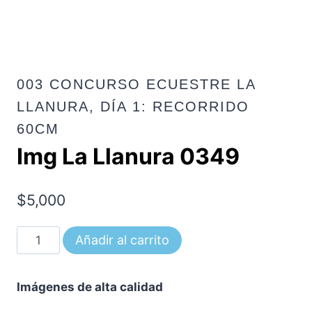
003 CONCURSO ECUESTRE LA
LLANURA, DÍA 1: RECORRIDO
60CM
Img La Llanura 0349
$
5,000
Img
Añadir al carrito
La
Llanura
Imágenes de alta calidad
0349
cantidad