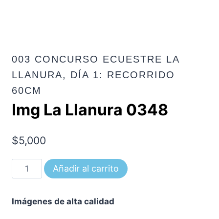
003 CONCURSO ECUESTRE LA
LLANURA, DÍA 1: RECORRIDO
60CM
Img La Llanura 0348
$
5,000
Img
Añadir al carrito
La
Llanura
Imágenes de alta calidad
0348
cantidad