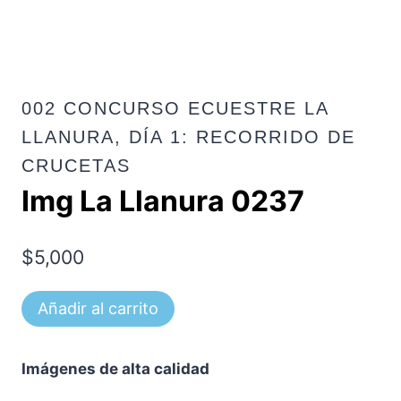
002 CONCURSO ECUESTRE LA
LLANURA, DÍA 1: RECORRIDO DE
CRUCETAS
Img La Llanura 0237
$
5,000
Img
Añadir al carrito
La
Llanura
Imágenes de alta calidad
0237
cantidad