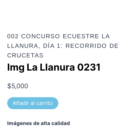
002 CONCURSO ECUESTRE LA
LLANURA, DÍA 1: RECORRIDO DE
CRUCETAS
Img La Llanura 0231
$
5,000
Img
Añadir al carrito
La
Llanura
Imágenes de alta calidad
0231
cantidad