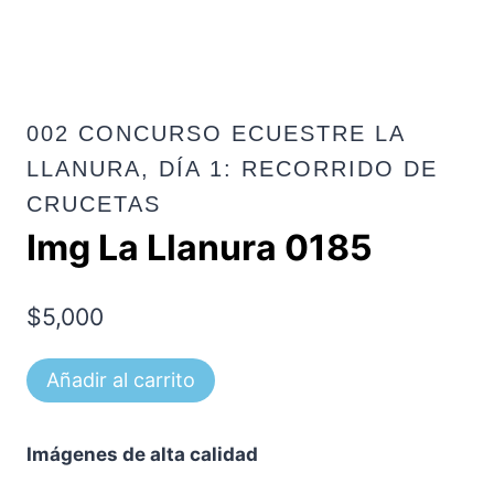
002 CONCURSO ECUESTRE LA
LLANURA, DÍA 1: RECORRIDO DE
CRUCETAS
Img La Llanura 0185
$
5,000
Img
Añadir al carrito
La
Llanura
Imágenes de alta calidad
0185
cantidad