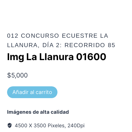
012 CONCURSO ECUESTRE LA
LLANURA, DÍA 2: RECORRIDO 85
Img La Llanura 01600
$
5,000
Img
Añadir al carrito
La
Llanura
Imágenes de alta calidad
01600
cantidad
4500 X 3500 Pixeles, 240Dpi