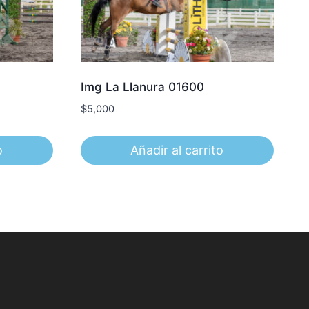
Img La Llanura 01600
$
5,000
o
Añadir al carrito