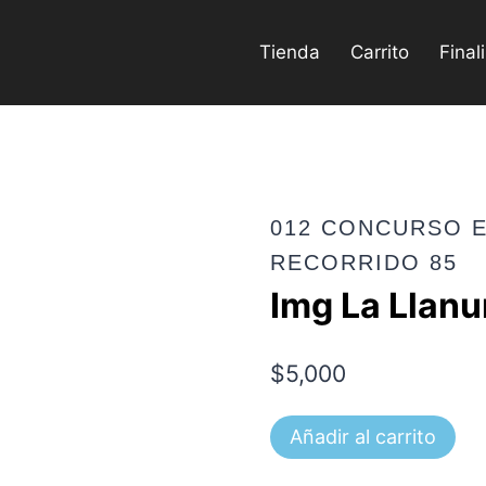
Tienda
Carrito
Final
012 CONCURSO E
RECORRIDO 85
Img La Llan
$
5,000
Img
Añadir al carrito
La