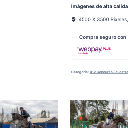
Llanura
Imágenes de alta calid
01592
cantidad
4500 X 3500 Pixeles
Compra seguro con
Categoría:
012 Concurso Ecuestre 