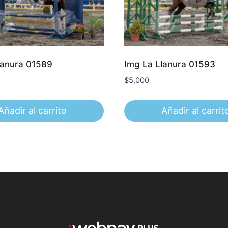
lanura 01589
Img La Llanura 01593
$
5,000
Añadir al carrito
Añadir al carrit