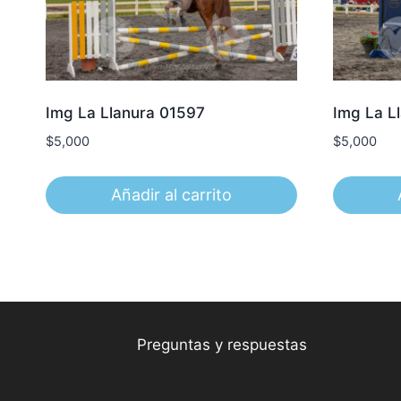
Img La Llanura 01597
Img La L
$
5,000
$
5,000
Añadir al carrito
Preguntas y respuestas