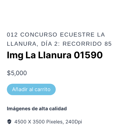
012 CONCURSO ECUESTRE LA
LLANURA, DÍA 2: RECORRIDO 85
Img La Llanura 01590
$
5,000
Img
Añadir al carrito
La
Llanura
Imágenes de alta calidad
01590
cantidad
4500 X 3500 Pixeles, 240Dpi