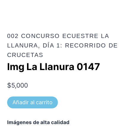
002 CONCURSO ECUESTRE LA
LLANURA, DÍA 1: RECORRIDO DE
CRUCETAS
Img La Llanura 0147
$
5,000
Img
Añadir al carrito
La
Llanura
Imágenes de alta calidad
0147
cantidad