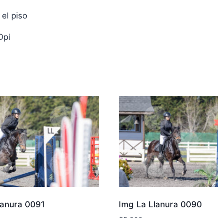
el piso
Dpi
lanura 0091
Img La Llanura 0090