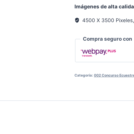
Llanura
Imágenes de alta calid
0141
cantidad
4500 X 3500 Pixeles
Compra seguro con
Categoría:
002 Concurso Ecuestre 