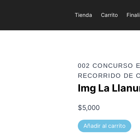
Tienda
Carrito
Final
002 CONCURSO E
RECORRIDO DE 
Img La Llanu
$
5,000
Img
Añadir al carrito
La