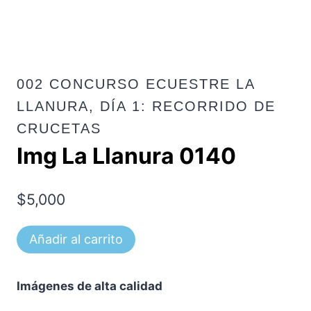
002 CONCURSO ECUESTRE LA
LLANURA, DÍA 1: RECORRIDO DE
CRUCETAS
Img La Llanura 0140
$
5,000
Img
Añadir al carrito
La
Llanura
Imágenes de alta calidad
0140
cantidad