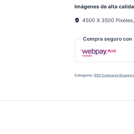
Llanura
Imágenes de alta calid
0131
cantidad
4500 X 3500 Pixeles
Compra seguro con
Categoría:
002 Concurso Ecuestre 