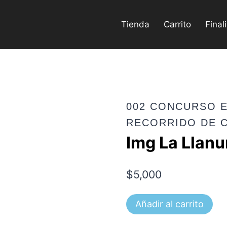
Tienda
Carrito
Final
002 CONCURSO E
RECORRIDO DE 
Img La Llanu
$
5,000
Img
Añadir al carrito
La