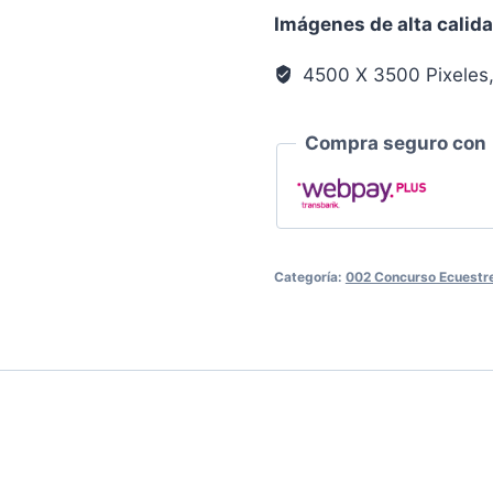
Llanura
Imágenes de alta calid
0127
cantidad
4500 X 3500 Pixeles
Compra seguro con
Categoría:
002 Concurso Ecuestre 