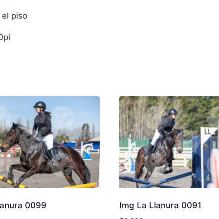
el piso
Dpi
lanura 0099
Img La Llanura 0091