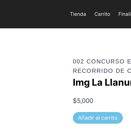
Tienda
Carrito
Final
002 CONCURSO E
RECORRIDO DE 
Img La Llanu
$
5,000
Img
Añadir al carrito
La