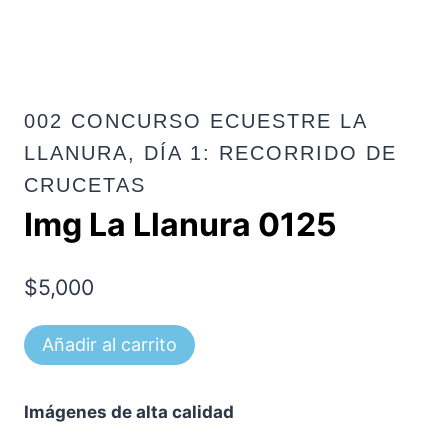
002 CONCURSO ECUESTRE LA
LLANURA, DÍA 1: RECORRIDO DE
CRUCETAS
Img La Llanura 0125
$
5,000
Img
Añadir al carrito
La
Llanura
Imágenes de alta calidad
0125
cantidad