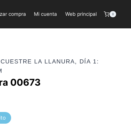
izar compra
Mi cuenta
Web principal
0
CUESTRE LA LLANURA, DÍA 1:
M
ura 00673
ito