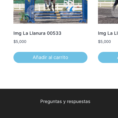
Img La Llanura 00533
Img La L
$
5,000
$
5,000
Añadir al carrito
Preguntas y respuestas