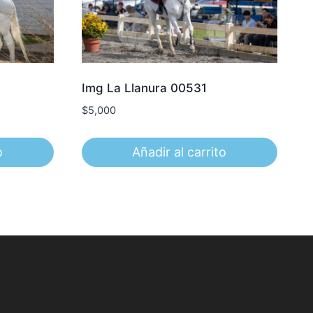
Img La Llanura 00531
$
5,000
o
Añadir al carrito