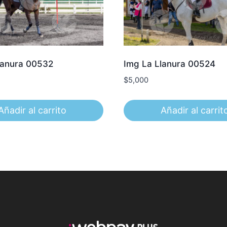
lanura 00532
Img La Llanura 00524
$
5,000
Añadir al carrito
Añadir al carrit