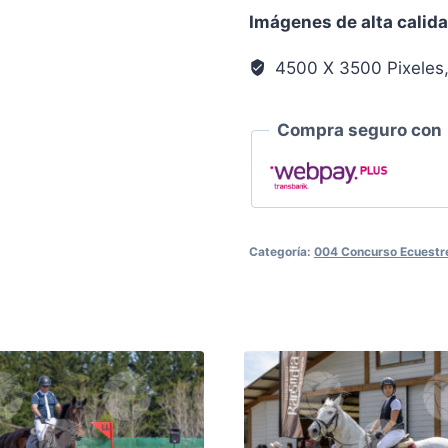
Llanura
Imágenes de alta calid
00673
cantidad
4500 X 3500 Pixeles
Compra seguro con
Categoría:
004 Concurso Ecuestre