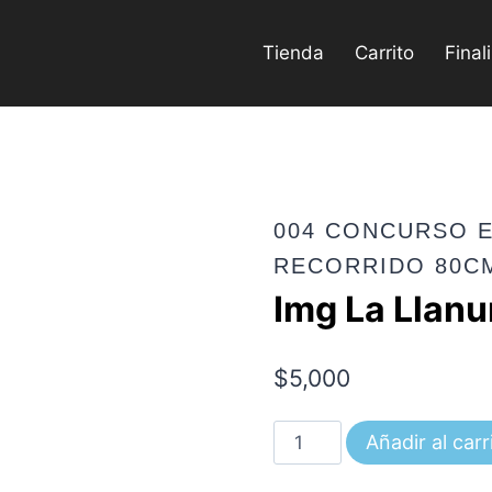
Tienda
Carrito
Final
004 CONCURSO E
RECORRIDO 80C
Img La Llan
$
5,000
Img
Añadir al carr
La