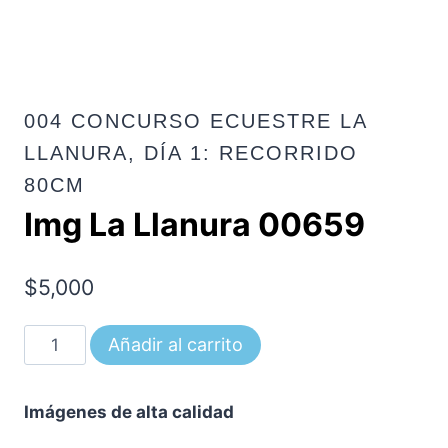
004 CONCURSO ECUESTRE LA
LLANURA, DÍA 1: RECORRIDO
80CM
Img La Llanura 00659
$
5,000
Img
Añadir al carrito
La
Llanura
Imágenes de alta calidad
00659
cantidad