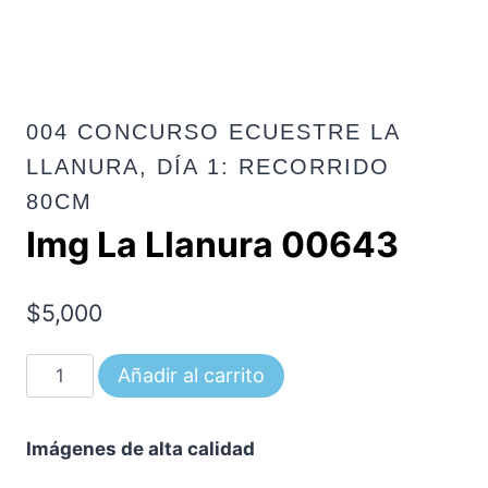
004 CONCURSO ECUESTRE LA
LLANURA, DÍA 1: RECORRIDO
80CM
Img La Llanura 00643
$
5,000
Img
Añadir al carrito
La
Llanura
Imágenes de alta calidad
00643
cantidad