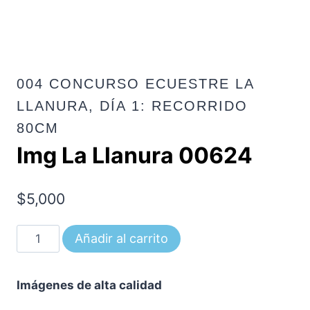
004 CONCURSO ECUESTRE LA
LLANURA, DÍA 1: RECORRIDO
80CM
Img La Llanura 00624
$
5,000
Img
Añadir al carrito
La
Llanura
Imágenes de alta calidad
00624
cantidad