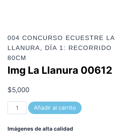
004 CONCURSO ECUESTRE LA
LLANURA, DÍA 1: RECORRIDO
80CM
Img La Llanura 00612
$
5,000
Img
Añadir al carrito
La
Llanura
Imágenes de alta calidad
00612
cantidad