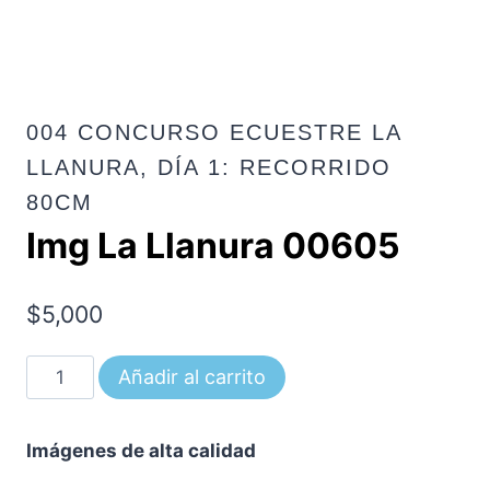
004 CONCURSO ECUESTRE LA
LLANURA, DÍA 1: RECORRIDO
80CM
Img La Llanura 00605
$
5,000
Img
Añadir al carrito
La
Llanura
Imágenes de alta calidad
00605
cantidad