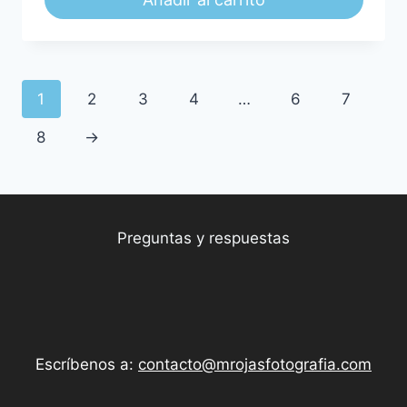
1
2
3
4
…
6
7
8
→
Preguntas y respuestas
Escríbenos a:
contacto@mrojasfotografia.com