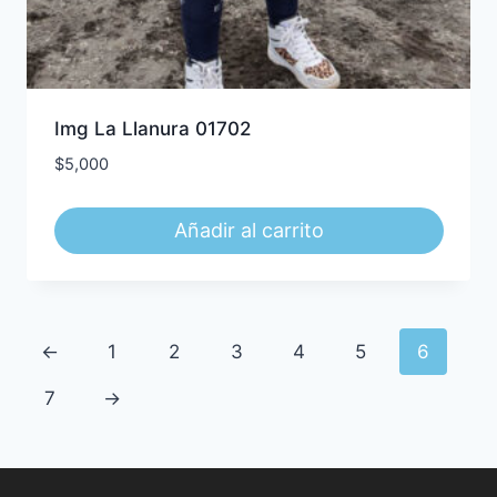
Img La Llanura 01702
$
5,000
Añadir al carrito
←
1
2
3
4
5
6
7
→