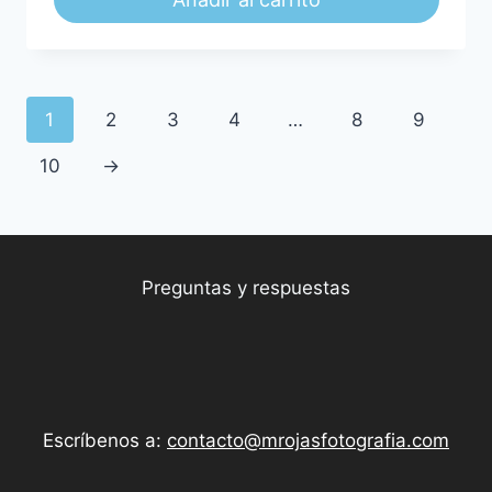
1
2
3
4
…
8
9
10
→
Preguntas y respuestas
Escríbenos a:
contacto@mrojasfotografia.com